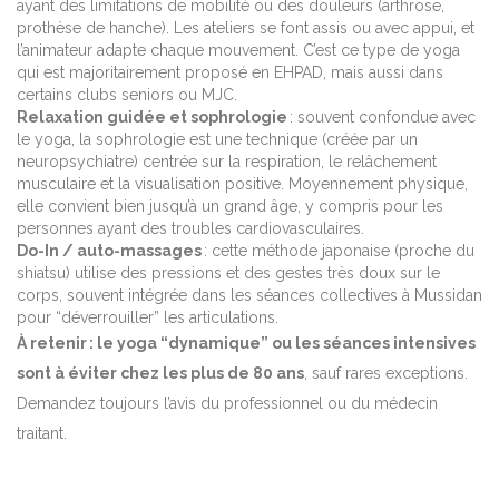
ayant des limitations de mobilité ou des douleurs (arthrose,
prothèse de hanche). Les ateliers se font assis ou avec appui, et
l’animateur adapte chaque mouvement. C’est ce type de yoga
qui est majoritairement proposé en EHPAD, mais aussi dans
certains clubs seniors ou MJC.
Relaxation guidée et sophrologie
: souvent confondue avec
le yoga, la sophrologie est une technique (créée par un
neuropsychiatre) centrée sur la respiration, le relâchement
musculaire et la visualisation positive. Moyennement physique,
elle convient bien jusqu’à un grand âge, y compris pour les
personnes ayant des troubles cardiovasculaires.
Do-In / auto-massages
: cette méthode japonaise (proche du
shiatsu) utilise des pressions et des gestes très doux sur le
corps, souvent intégrée dans les séances collectives à Mussidan
pour “déverrouiller” les articulations.
À retenir : le yoga “dynamique” ou les séances intensives
sont à éviter chez les plus de 80 ans
, sauf rares exceptions.
Demandez toujours l’avis du professionnel ou du médecin
traitant.