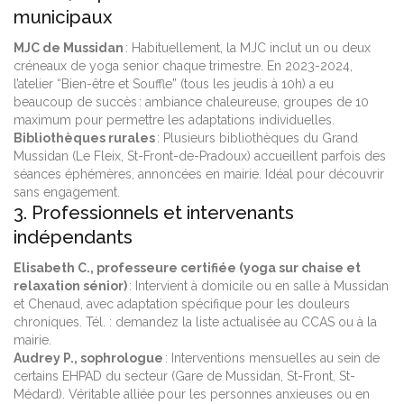
municipaux
MJC de Mussidan
: Habituellement, la MJC inclut un ou deux
créneaux de yoga senior chaque trimestre. En 2023-2024,
l’atelier “Bien-être et Souffle” (tous les jeudis à 10h) a eu
beaucoup de succès : ambiance chaleureuse, groupes de 10
maximum pour permettre les adaptations individuelles.
Bibliothèques rurales
: Plusieurs bibliothèques du Grand
Mussidan (Le Fleix, St-Front-de-Pradoux) accueillent parfois des
séances éphémères, annoncées en mairie. Idéal pour découvrir
sans engagement.
3. Professionnels et intervenants
indépendants
Elisabeth C., professeure certifiée (yoga sur chaise et
relaxation sénior)
: Intervient à domicile ou en salle à Mussidan
et Chenaud, avec adaptation spécifique pour les douleurs
chroniques. Tél. : demandez la liste actualisée au CCAS ou à la
mairie.
Audrey P., sophrologue
: Interventions mensuelles au sein de
certains EHPAD du secteur (Gare de Mussidan, St-Front, St-
Médard). Véritable alliée pour les personnes anxieuses ou en