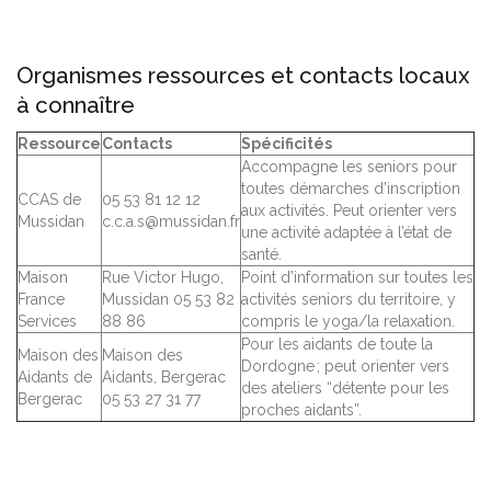
Organismes ressources et contacts locaux
à connaître
Ressource
Contacts
Spécificités
Accompagne les seniors pour
toutes démarches d’inscription
CCAS de
05 53 81 12 12
aux activités. Peut orienter vers
Mussidan
c.c.a.s@mussidan.fr
une activité adaptée à l’état de
santé.
Maison
Rue Victor Hugo,
Point d’information sur toutes les
France
Mussidan 05 53 82
activités seniors du territoire, y
Services
88 86
compris le yoga/la relaxation.
Pour les aidants de toute la
Maison des
Maison des
Dordogne ; peut orienter vers
Aidants de
Aidants, Bergerac
des ateliers “détente pour les
Bergerac
05 53 27 31 77
proches aidants”.